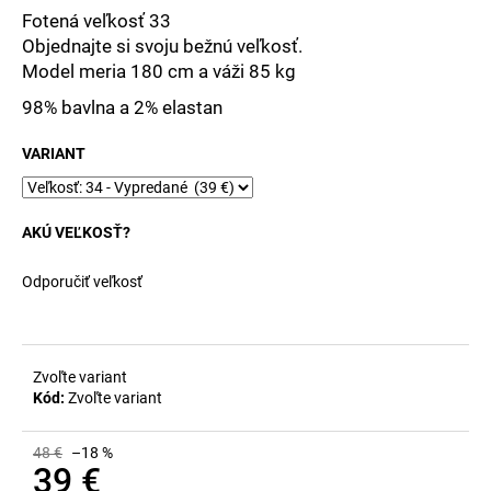
č
Fotená veľkosť 33
a
Objednajte si svoju bežnú veľkosť.
m
Model meria 180 cm a váži 85 kg
e
98% bavlna a 2% elastan
VARIANT
AKÚ VEĽKOSŤ?
Odporučiť veľkosť
Zvoľte variant
Kód:
Zvoľte variant
48 €
–18 %
39 €