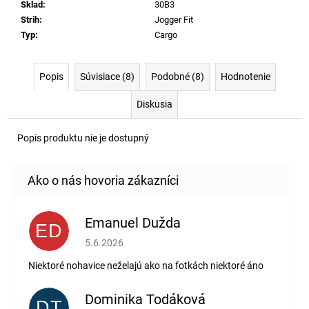
Sklad
:
30B3
Strih
:
Jogger Fit
Typ
:
Cargo
Popis
Súvisiace (8)
Podobné (8)
Hodnotenie
Diskusia
Popis produktu nie je dostupný
Emanuel Dužda
ED
Hodnotenie obchodu je 2 z 5 hviezdičiek.
5.6.2026
Niektoré nohavice neželajú ako na fotkách niektoré áno
Dominika Todáková
DT