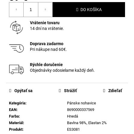
Jednotková
DO KOŠÍKA
cena:
Vrátenie tovaru
14 dní na vrátenie.
Doprava zadarmo
Pri nákupe nad 60€.
Rýchle doručenie
Objednávky odosielame každý deň.
Opýtať sa
Strážiť
Zdieľať
Kategória
:
Pánske nohavice
EAN
:
8690000337569
Farba
:
Hnedá
Materiál
:
Bavlna 98%, Elastan 2%
Produkt
:
ES3081