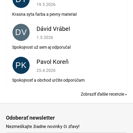
Hodnotenie obchodu je 5 z 5 hviezdičiek.
19.5.2026
Krasna syta farba a pevny material
Dávid Vrábel
DV
Hodnotenie obchodu je 5 z 5 hviezdičiek.
1.5.2026
Spokojnost už sem aj odporučal
Pavol Koreň
PK
Hodnotenie obchodu je 5 z 5 hviezdičiek.
25.4.2026
Spokojnosť a obchod určite odporúčam
Zobraziť ďalšie recenzie
Z
á
Odoberať newsletter
p
Nezmeškajte žiadne novinky či zľavy!
ä