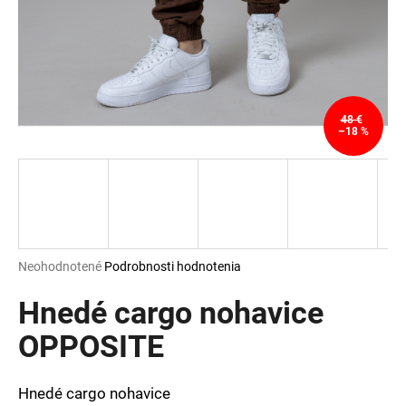
á
j
s
ť
?
48 €
–18 %
HĽADAŤ
Priemerné
Neohodnotené
Podrobnosti hodnotenia
hodnotenie
O
produktu
Hnedé cargo nohavice
d
je
p
0,0
OPPOSITE
o
z
r
5
ú
hviezdičiek.
Hnedé cargo nohavice