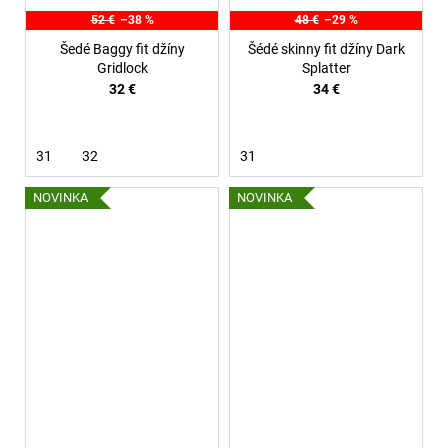
52 €
–38 %
48 €
–29 %
Šedé Baggy fit džíny
Šédé skinny fit džíny Dark
Gridlock
Splatter
32 €
34 €
31
32
31
NOVINKA
NOVINKA