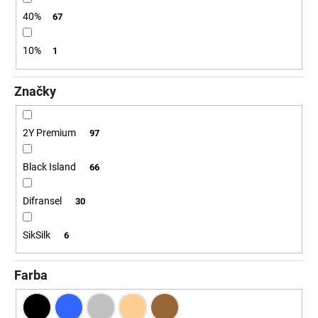
č
a
40%
67
m
e
10%
1
Značky
2Y Premium
97
Black Island
66
Difransel
30
SikSilk
6
Farba