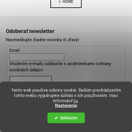
HORE
l
n
k
á
o
d
Z
v
a
a
á
c
Odoberať newsletter
n
p
i
i
Nezmeškajte žiadne novinky či zľavy!
e
ä
e
p
t
Email
r
i
v
Vložením e-mailu súhlasíte s
podmienkami ochrany
e
k
osobných údajov
y
v
PRIHLÁSIŤ SA
ý
Tento web používa súbory cookie. Ďalším prechádzaním
p
tohto webu vyjadrujete súhlas s ich používaním. Viac
i
informácií
tu
.
Nastavenie
s
u
Súhlasím
Informácie pre vás