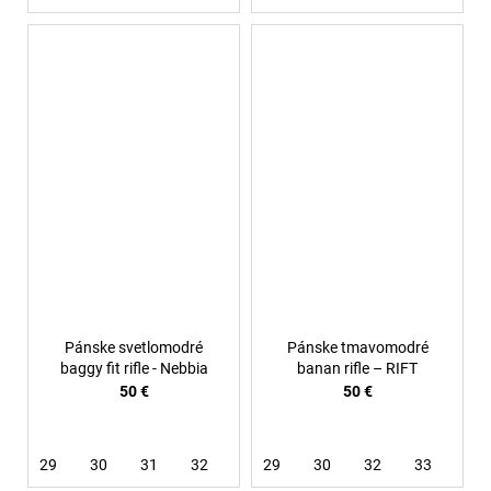
Pánske svetlomodré
Pánske tmavomodré
baggy fit rifle - Nebbia
banan rifle – RIFT
50 €
50 €
29
30
31
32
33
29
34
30
36
32
33
34