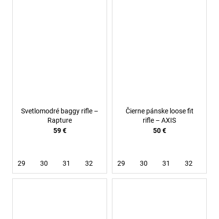
Svetlomodré baggy rifle –
Čierne pánske loose fit
Rapture
rifle – AXIS
59 €
50 €
29
30
31
32
33
29
34
30
31
32
34