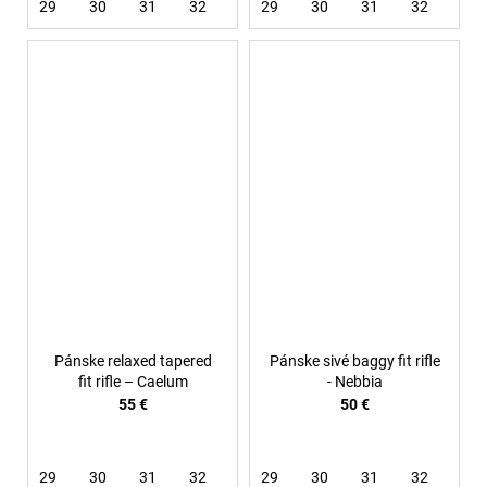
29
30
31
32
33
29
36
30
31
32
33
Pánske relaxed tapered
Pánske sivé baggy fit rifle
fit rifle – Caelum
- Nebbia
55 €
50 €
29
30
31
32
34
29
36
30
31
32
33