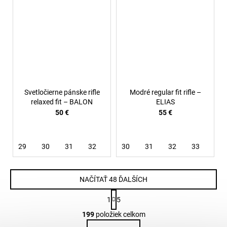
Svetločierne pánske rifle
Modré regular fit rifle –
relaxed fit – BALON
ELIAS
50 €
55 €
29
30
31
32
33
30
34
31
36
32
33
36
NAČÍTAŤ 48 ĎALŠÍCH
S
1
5
t
O
r
199
položiek celkom
v
á