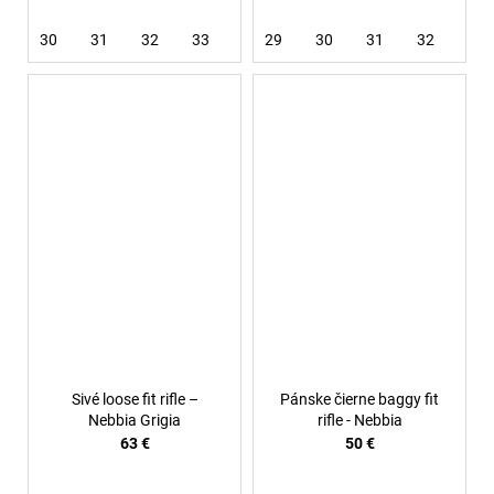
30
31
32
33
34
29
36
30
38
31
32
33
Sivé loose fit rifle –
Pánske čierne baggy fit
Nebbia Grigia
rifle - Nebbia
63 €
50 €