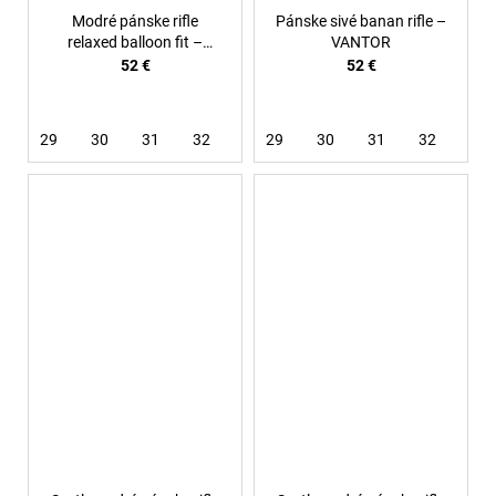
Modré pánske rifle
Pánske sivé banan rifle –
relaxed balloon fit –
VANTOR
Azure
52 €
52 €
29
30
31
32
33
29
34
30
36
31
32
33