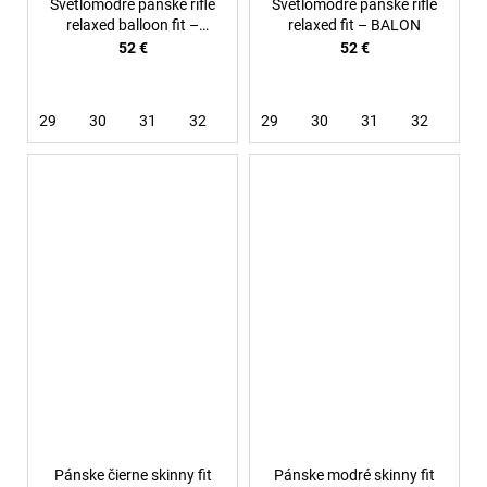
Svetlomodré pánske rifle
Svetlomodré pánske rifle
relaxed balloon fit –
relaxed fit – BALON
Glacier
52 €
52 €
29
30
31
32
33
29
34
30
36
31
32
33
Pánske čierne skinny fit
Pánske modré skinny fit