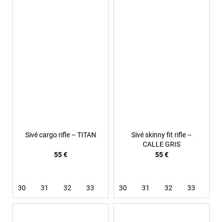
Sivé cargo rifle – TITAN
Sivé skinny fit rifle –
CALLE GRIS
55 €
55 €
30
31
32
33
34
30
36
31
38
32
33
36