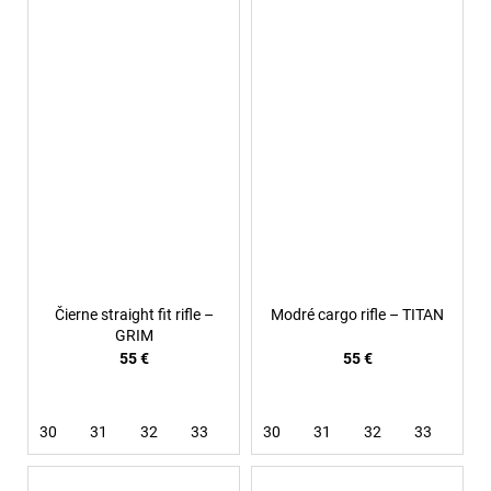
Čierne straight fit rifle –
Modré cargo rifle – TITAN
GRIM
55 €
55 €
30
31
32
33
34
30
36
31
32
33
34