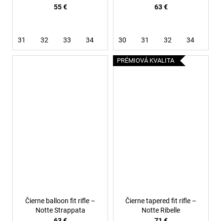
55 €
63 €
31
32
33
34
36
30
38
31
32
34
36
PRÉMIOVÁ KVALITA
Čierne balloon fit rifle –
Čierne tapered fit rifle –
Notte Strappata
Notte Ribelle
63 €
71 €