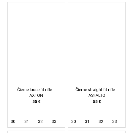
Čierne loose fit rifle –
Čierne straight fit rifle –
AXTON
ASFALTO
55 €
55 €
30
31
32
33
34
30
36
31
38
32
33
34