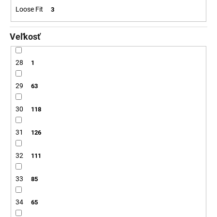
Loose Fit
3
Veľkosť
28
1
29
63
30
118
31
126
32
111
33
85
34
65