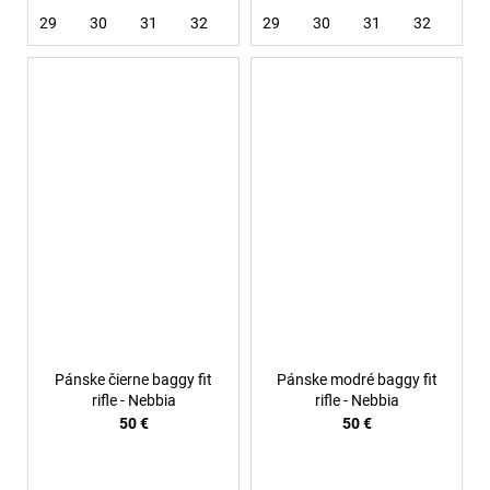
29
30
31
32
33
29
34
30
31
32
33
Pánske čierne baggy fit
Pánske modré baggy fit
rifle - Nebbia
rifle - Nebbia
50 €
50 €