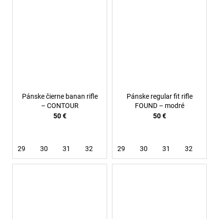
Pánske čierne banan rifle
Pánske regular fit rifle
– CONTOUR
FOUND – modré
50 €
50 €
29
30
31
32
33
29
34
30
36
31
32
33