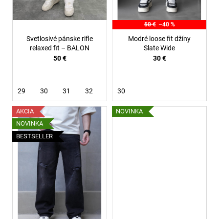
u
k
50 €
–40 %
t
Svetlosivé pánske rifle
Modré loose fit džíny
o
relaxed fit – BALON
Slate Wide
50 €
30 €
v
29
30
31
32
33
30
34
36
AKCIA
NOVINKA
NOVINKA
BESTSELLER