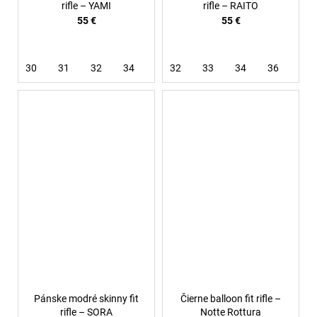
rifle – YAMI
rifle – RAITO
55 €
55 €
30
31
32
34
36
32
38
33
34
36
38
Pánske modré skinny fit
Čierne balloon fit rifle –
rifle – SORA
Notte Rottura