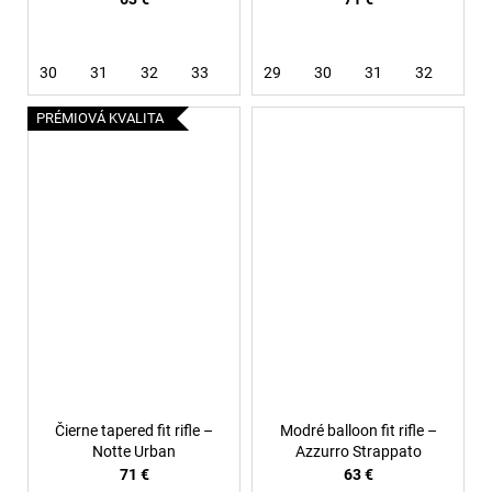
30
31
32
33
34
29
36
30
38
31
32
33
PRÉMIOVÁ KVALITA
Čierne tapered fit rifle –
Modré balloon fit rifle –
Notte Urban
Azzurro Strappato
71 €
63 €