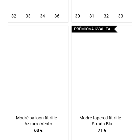
32
33
34
36
38
30
40
31
32
33
34
PRÉMIOVÁ KVALITA
Modré balloon fit rifle –
Modré tapered fit rifle –
Azzurro Vento
Strada Blu
63 €
71 €