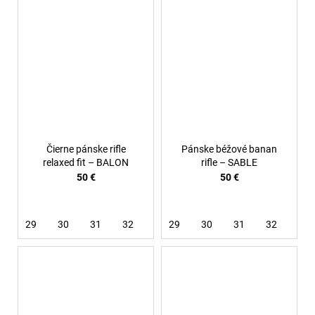
Čierne pánske rifle
Pánske béžové banan
relaxed fit – BALON
rifle – SABLE
50 €
50 €
29
30
31
32
33
29
34
30
36
31
32
33