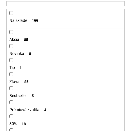
u
á
k
j
t
Na sklade
199
s
o
ť
v
?
Akcia
85
Novinka
8
Tip
HĽADAŤ
1
Zľava
85
O
Bestseller
5
d
p
Prémiová kvalita
4
o
r
30%
18
ú