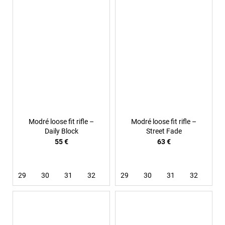
Modré loose fit rifle –
Modré loose fit rifle –
Daily Block
Street Fade
55 €
63 €
29
30
31
32
33
29
34
30
36
31
32
33