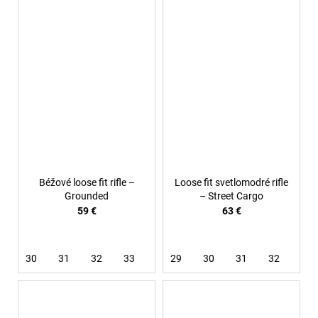
Béžové loose fit rifle –
Loose fit svetlomodré rifle
Grounded
– Street Cargo
59 €
63 €
30
31
32
33
36
29
38
30
31
32
33